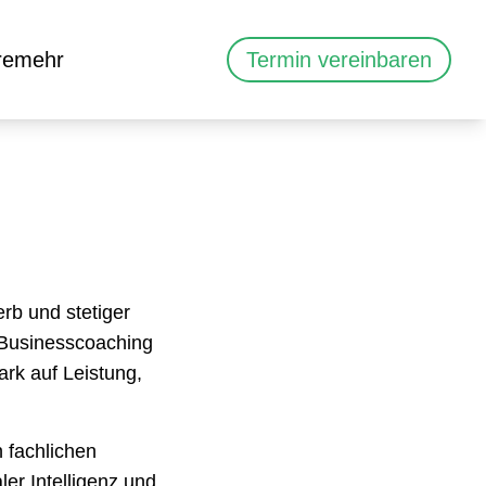
re
mehr
Termin vereinbaren
rb und stetiger
 Businesscoaching
ark auf Leistung,
n fachlichen
er Intelligenz und