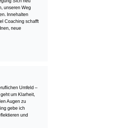
wegung Sich neu
en, unseren Weg
ten. Innehalten
zel Coaching schafft
dnen, neue
ruflichen Umfeld –
geht um Klarheit,
 den Augen zu
ing gebe ich
flektieren und