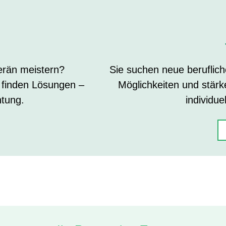
erän meistern?
Sie suchen neue berufli
 finden Lösungen –
Möglichkeiten und stärk
htung.
individue