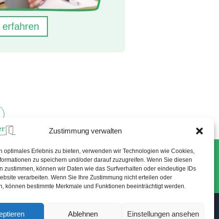
 erfahren
Zustimmung verwalten
n optimales Erlebnis zu bieten, verwenden wir Technologien wie Cookies,
Lavesstraße 82 - 30159 Hannover-Mitte
formationen zu speichern und/oder darauf zuzugreifen. Wenn Sie diesen
n zustimmen, können wir Daten wie das Surfverhalten oder eindeutige IDs
0511 21 91 28 27
ebsite verarbeiten. Wenn Sie Ihre Zustimmung nicht erteilen oder
n, können bestimmte Merkmale und Funktionen beeinträchtigt werden.
eptieren
Ablehnen
Einstellungen ansehen