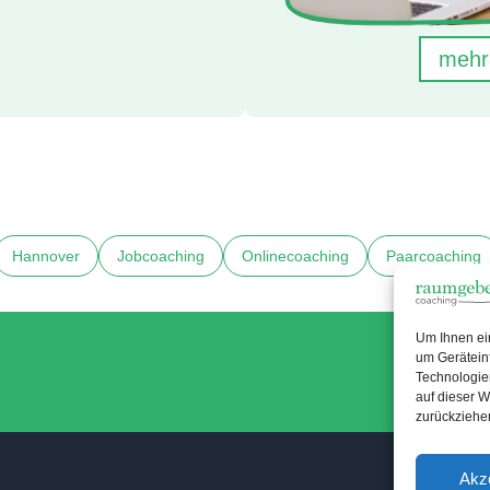
mehr
Hannover
Jobcoaching
Onlinecoaching
Paarcoaching
Um Ihnen ei
um Gerätein
Technologie
auf dieser W
zurückziehe
Akz